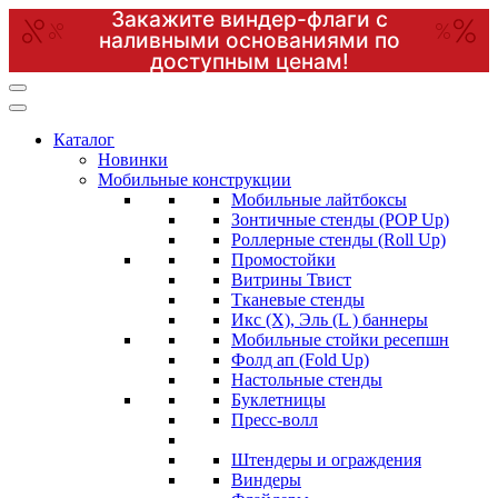
Закажите виндер-флаги с
наливными основаниями по
доступным ценам!
Перейти
к
содержимому
Каталог
(нажмите
Новинки
Enter)
Мобильные конструкции
Мобильные лайтбоксы
Зонтичные стенды (POP Up)
Роллерные стенды (Roll Up)
Промостойки
Витрины Твист
Тканевые стенды
Икс (X), Эль (L ) баннеры
Мобильные стойки ресепшн
Фолд ап (Fold Up)
Настольные стенды
Буклетницы
Пресс-волл
Штендеры и ограждения
Виндеры