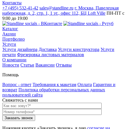
Контакты
+7 (495) 532-41-42
sales@standline.ru
г. Москва, Павелецкая
набережная, д. 2, стр. 1, 1 эт., офис 112, БЦ Loft Ville
ПН-ПТ с
9:00 до 19:00
Каталог
Акции
Портфолио
Услуги
Услуги дизайнера
Доставка
Услуги конструктора
Услуги
печати
Фрезеровка листовых материалов
О компании
Новости
Статьи
Вакансии
Отзывы
Помощь
Вопрос - ответ
Требования к макетам
Оплата
Гарантии и
возврат
Политика обработки персональных данных
пользователей сайта
Свяжитесь с нами
Нажимая кнопку «Заказать звонок», я даю
согласие на