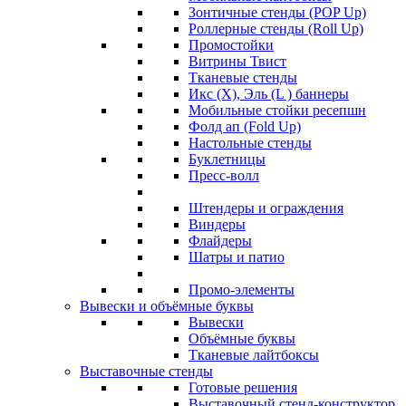
Зонтичные стенды (POP Up)
Роллерные стенды (Roll Up)
Промостойки
Витрины Твист
Тканевые стенды
Икс (X), Эль (L ) баннеры
Мобильные стойки ресепшн
Фолд ап (Fold Up)
Настольные стенды
Буклетницы
Пресс-волл
Штендеры и ограждения
Виндеры
Флайдеры
Шатры и патио
Промо-элементы
Вывески и объёмные буквы
Вывески
Объёмные буквы
Тканевые лайтбоксы
Выставочные стенды
Готовые решения
Выставочный стенд-конструктор