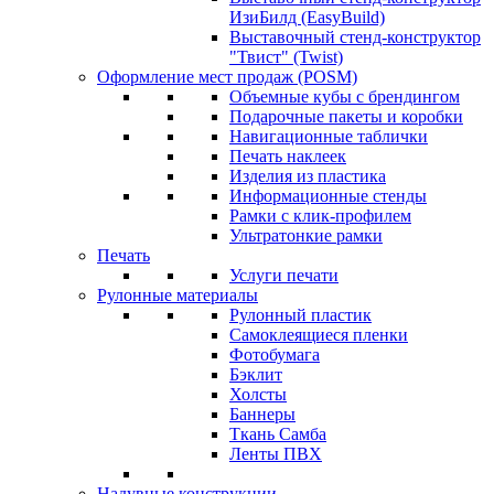
ИзиБилд (EasyBuild)
Выставочный стенд-конструктор
"Твист" (Twist)
Оформление мест продаж (POSM)
Объемные кубы с брендингом
Подарочные пакеты и коробки
Навигационные таблички
Печать наклеек
Изделия из пластика
Информационные стенды
Рамки с клик-профилем
Ультратонкие рамки
Печать
Услуги печати
Рулонные материалы
Рулонный пластик
Самоклеящиеся пленки
Фотобумага
Бэклит
Холсты
Баннеры
Ткань Самба
Ленты ПВХ
Надувные конструкции