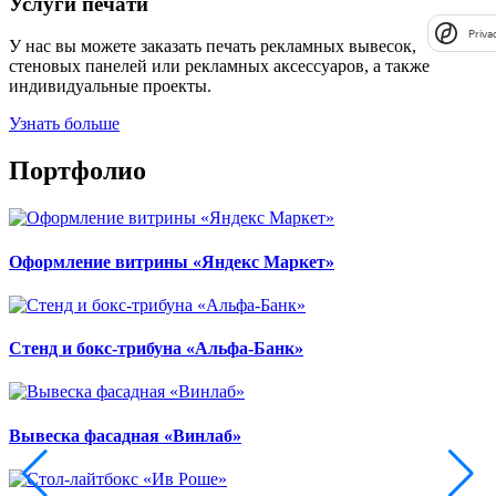
Услуги печати
Priva
У нас вы можете заказать печать рекламных вывесок,
стеновых панелей или рекламных аксессуаров, а также
индивидуальные проекты.
Узнать больше
Портфолио
Оформление витрины «Яндекс Маркет»
Стенд и бокс-трибуна «Альфа-Банк»
Вывеска фасадная «Винлаб»