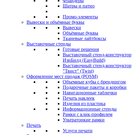
Флайдеры
Шатры и патио
Промо-элементы
Вывески и объёмные буквы
Вывески
Объёмные буквы
Тканевые лайтбоксы
Выставочные стенды
Готовые решения
Выставочный стенд-конструктор
ИзиБилд (EasyBuild)
Выставочный стенд-конструктор
"Твист" (Twist)
Оформление мест продаж (POSM)
Объемные кубы с брендингом
Подарочные пакеты и коробки
Навигационные таблички
Печать наклеек
Изделия из пластика
Информационные стенды
Рамки с клик-профилем
Ультратонкие рамки
Печать
Услуги печати