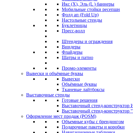
Икс (X), Эль (L ) баннеры
Мобильные стойки ресепшн
Фолд ап (Fold Up)
Настольные стенды
Буклетницы
Пресс-волл
Штендеры и ограждения
Виндеры
Флайдеры
Шатры и патио
Промо-элементы
Вывески и объёмные буквы
Вывески
Объёмные буквы
Тканевые лайтбоксы
Выставочные стенды
Готовые решения
Выставочный стенд-конструктор И
Выставочный стенд-конструктор "Т
Оформление мест продаж (POSM)
Объемные кубы с брендингом
Подарочные пакеты и коробки
Навигационные таблички