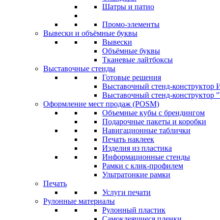
Шатры и патио
Промо-элементы
Вывески и объёмные буквы
Вывески
Объёмные буквы
Тканевые лайтбоксы
Выставочные стенды
Готовые решения
Выставочный стенд-конструктор И
Выставочный стенд-конструктор "Т
Оформление мест продаж (POSM)
Объемные кубы с брендингом
Подарочные пакеты и коробки
Навигационные таблички
Печать наклеек
Изделия из пластика
Информационные стенды
Рамки с клик-профилем
Ультратонкие рамки
Печать
Услуги печати
Рулонные материалы
Рулонный пластик
Самоклеящиеся пленки