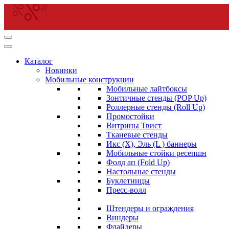
Уличные ткане
Перейти
к
содержимому
Каталог
(нажмите
Новинки
Enter)
Мобильные конструкции
Мобильные лайтбоксы
Зонтичные стенды (POP Up)
Роллерные стенды (Roll Up)
Промостойки
Витрины Твист
Тканевые стенды
Икс (X), Эль (L ) баннеры
Мобильные стойки ресепшн
Фолд ап (Fold Up)
Настольные стенды
Буклетницы
Пресс-волл
Штендеры и ограждения
Виндеры
Флайдеры