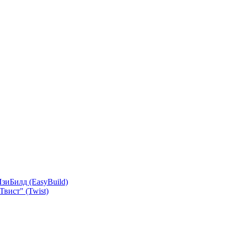
зиБилд (EasyBuild)
вист" (Twist)