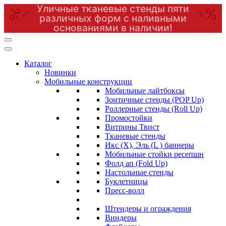
Уличные тканевые стенды пяти
различных форм с наливными
основаниями в наличии!
Перейти
к
содержимому
Каталог
(нажмите
Новинки
Enter)
Мобильные конструкции
Мобильные лайтбоксы
Зонтичные стенды (POP Up)
Роллерные стенды (Roll Up)
Промостойки
Витрины Твист
Тканевые стенды
Икс (X), Эль (L ) баннеры
Мобильные стойки ресепшн
Фолд ап (Fold Up)
Настольные стенды
Буклетницы
Пресс-волл
Штендеры и ограждения
Виндеры