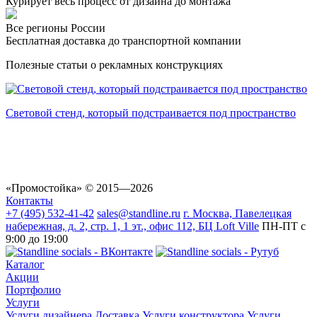
Курирует весь процесс от дизайна до монтажа
Все регионы России
Бесплатная доставка до транспортной компании
Полезные статьи о рекламных конструкциях
Pop Up Magnetic vs Roll-Up баннер: какой выставочный стенд
выбрать для мероприятий и презентаций
«Промостойка»
© 2015—2026
Контакты
+7 (495) 532-41-42
sales@standline.ru
г. Москва, Павелецкая
набережная, д. 2, стр. 1, 1 эт., офис 112, БЦ Loft Ville
ПН-ПТ с
9:00 до 19:00
Каталог
Акции
Портфолио
Услуги
Услуги дизайнера
Доставка
Услуги конструктора
Услуги