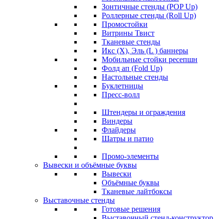
Зонтичные стенды (POP Up)
Роллерные стенды (Roll Up)
Промостойки
Витрины Твист
Тканевые стенды
Икс (X), Эль (L ) баннеры
Мобильные стойки ресепшн
Фолд ап (Fold Up)
Настольные стенды
Буклетницы
Пресс-волл
Штендеры и ограждения
Виндеры
Флайдеры
Шатры и патио
Промо-элементы
Вывески и объёмные буквы
Вывески
Объёмные буквы
Тканевые лайтбоксы
Выставочные стенды
Готовые решения
Выставочный стенд-конструктор