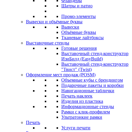
Флайдеры
Шатры и патио
Промо-элементы
Вывески и объёмные буквы
Вывески
Объёмные буквы
Тканевые лайтбоксы
Выставочные стенды
Готовые решения
Выставочный стенд-конструктор
ИзиБилд (EasyBuild)
Выставочный стенд-конструктор
"Твист" (Twist)
Оформление мест продаж (POSM)
Объемные кубы с брендингом
Подарочные пакеты и коробки
Навигационные таблички
Печать наклеек
Изделия из пластика
Информационные стенды
Рамки с клик-профилем
Ультратонкие рамки
Печать
Услуги печати