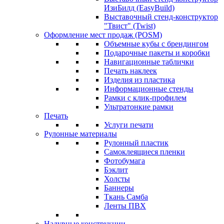
ИзиБилд (EasyBuild)
Выставочный стенд-конструктор
"Твист" (Twist)
Оформление мест продаж (POSM)
Объемные кубы с брендингом
Подарочные пакеты и коробки
Навигационные таблички
Печать наклеек
Изделия из пластика
Информационные стенды
Рамки с клик-профилем
Ультратонкие рамки
Печать
Услуги печати
Рулонные материалы
Рулонный пластик
Самоклеящиеся пленки
Фотобумага
Бэклит
Холсты
Баннеры
Ткань Самба
Ленты ПВХ
Надувные конструкции