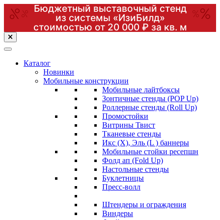
Бюджетный выставочный стенд
из системы «ИзиБилд»
стоимостью от 20 000 ₽ за кв. м
Перейти
к
содержимому
(нажмите
Каталог
Enter)
Новинки
Мобильные конструкции
Мобильные лайтбоксы
Зонтичные стенды (POP Up)
Роллерные стенды (Roll Up)
Промостойки
Витрины Твист
Тканевые стенды
Икс (X), Эль (L ) баннеры
Мобильные стойки ресепшн
Фолд ап (Fold Up)
Настольные стенды
Буклетницы
Пресс-волл
Штендеры и ограждения
Виндеры