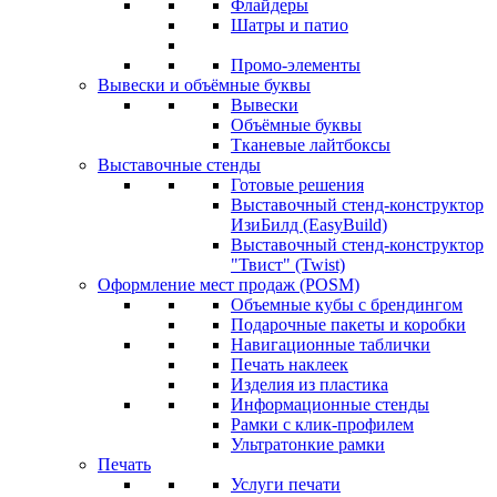
Флайдеры
Шатры и патио
Промо-элементы
Вывески и объёмные буквы
Вывески
Объёмные буквы
Тканевые лайтбоксы
Выставочные стенды
Готовые решения
Выставочный стенд-конструктор
ИзиБилд (EasyBuild)
Выставочный стенд-конструктор
"Твист" (Twist)
Оформление мест продаж (POSM)
Объемные кубы с брендингом
Подарочные пакеты и коробки
Навигационные таблички
Печать наклеек
Изделия из пластика
Информационные стенды
Рамки с клик-профилем
Ультратонкие рамки
Печать
Услуги печати