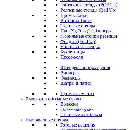
Зонтичные стенды (POP Up)
Роллерные стенды (Roll Up)
Промостойки
Витрины Твист
Тканевые стенды
Икс (X), Эль (L ) баннеры
Мобильные стойки ресепшн
Фолд ап (Fold Up)
Настольные стенды
Буклетницы
Пресс-волл
Штендеры и ограждения
Виндеры
Флайдеры
Шатры и патио
Промо-элементы
Вывески и объёмные буквы
Вывески
Объёмные буквы
Тканевые лайтбоксы
Выставочные стенды
Готовые решения