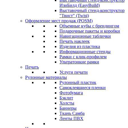
Выставочный стенд-конструктор
ИзиБилд (EasyBuild)
Выставочный стенд-конструктор
"Твист" (Twist)
Оформление мест продаж (POSM)
Объемные кубы с брендингом
Подарочные пакеты и коробки
Навигационные таблички
Печать наклеек
Изделия из пластика
Информационные стенды
Рамки с клик-профилем
Ультратонкие рамки
Печать
Услуги печати
Рулонные материалы
Рулонный пластик
Самоклеящиеся пленки
Фотобумага
Бэклит
Холсты
Баннеры
Ткань Самба
Ленты ПВХ