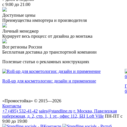
с 9:00 до 21:00
Доступные цены
Преимущества импортера и производителя
Личный менеджер
Курирует весь процесс от дизайна до монтажа
Все регионы России
Бесплатная доставка до транспортной компании
Полезные статьи о рекламных конструкциях
Roll-up для косметологии: дизайн и применение
Г
«Промостойка»
© 2015—2026
Контакты
+7 (495) 532-41-42
sales@standline.ru
г. Москва, Павелецкая
набережная, д. 2, стр. 1, 1 эт., офис 112, БЦ Loft Ville
ПН-ПТ с
9:00 до 19:00