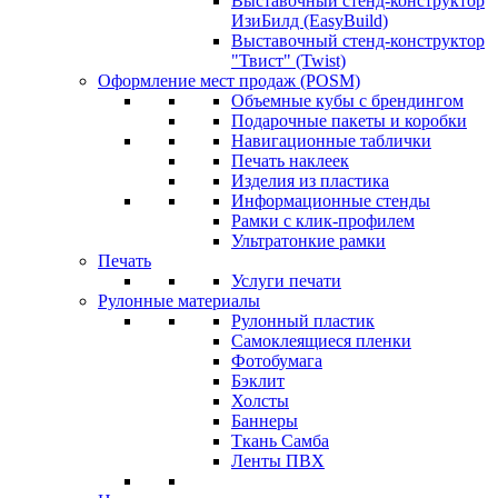
Выставочный стенд-конструктор
ИзиБилд (EasyBuild)
Выставочный стенд-конструктор
"Твист" (Twist)
Оформление мест продаж (POSM)
Объемные кубы с брендингом
Подарочные пакеты и коробки
Навигационные таблички
Печать наклеек
Изделия из пластика
Информационные стенды
Рамки с клик-профилем
Ультратонкие рамки
Печать
Услуги печати
Рулонные материалы
Рулонный пластик
Самоклеящиеся пленки
Фотобумага
Бэклит
Холсты
Баннеры
Ткань Самба
Ленты ПВХ