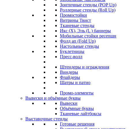
Зонтичные стенды (POP Up)
Роллерные стенды (Roll Up)
Промостойки
Витрины Твист
Тканевые стенды
Икс (X), Эль (L ) баннеры
Мобильные стойки ресепшн
Фолд ап (Fold Up)
Настольные стенды
Буклетницы
Пресс-волл
Штендеры и ограждения
Виндеры
Флайдеры
Шатры и патио
Промо-элементы
Вывески и объёмные буквы
Вывески
Объёмные буквы
Тканевые лайтбоксы
Выставочные стенды
Готовые решения