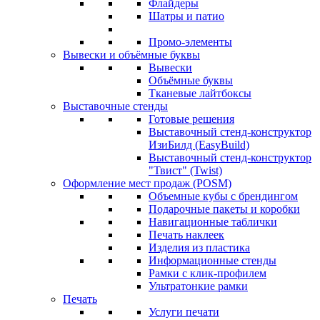
Флайдеры
Шатры и патио
Промо-элементы
Вывески и объёмные буквы
Вывески
Объёмные буквы
Тканевые лайтбоксы
Выставочные стенды
Готовые решения
Выставочный стенд-конструктор
ИзиБилд (EasyBuild)
Выставочный стенд-конструктор
"Твист" (Twist)
Оформление мест продаж (POSM)
Объемные кубы с брендингом
Подарочные пакеты и коробки
Навигационные таблички
Печать наклеек
Изделия из пластика
Информационные стенды
Рамки с клик-профилем
Ультратонкие рамки
Печать
Услуги печати