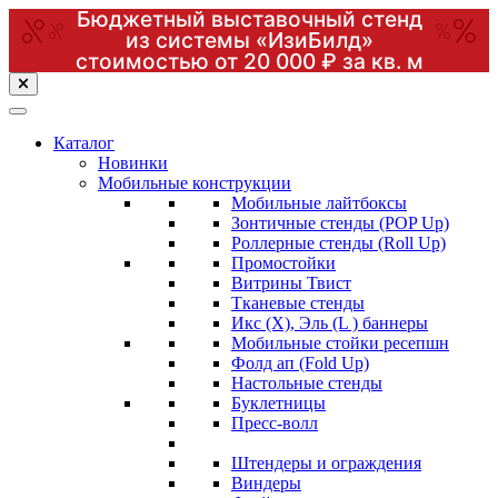
Бюджетный выставочный стенд
из системы «ИзиБилд»
стоимостью от 20 000 ₽ за кв. м
Перейти
к
содержимому
(нажмите
Каталог
Enter)
Новинки
Мобильные конструкции
Мобильные лайтбоксы
Зонтичные стенды (POP Up)
Роллерные стенды (Roll Up)
Промостойки
Витрины Твист
Тканевые стенды
Икс (X), Эль (L ) баннеры
Мобильные стойки ресепшн
Фолд ап (Fold Up)
Настольные стенды
Буклетницы
Пресс-волл
Штендеры и ограждения
Виндеры