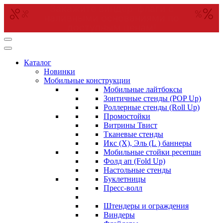
Уличные тканевые стенды пяти
различных форм с наливными
основаниями в наличии!
Перейти
к
содержимому
Каталог
(нажмите
Новинки
Enter)
Мобильные конструкции
Мобильные лайтбоксы
Зонтичные стенды (POP Up)
Роллерные стенды (Roll Up)
Промостойки
Витрины Твист
Тканевые стенды
Икс (X), Эль (L ) баннеры
Мобильные стойки ресепшн
Фолд ап (Fold Up)
Настольные стенды
Буклетницы
Пресс-волл
Штендеры и ограждения
Виндеры