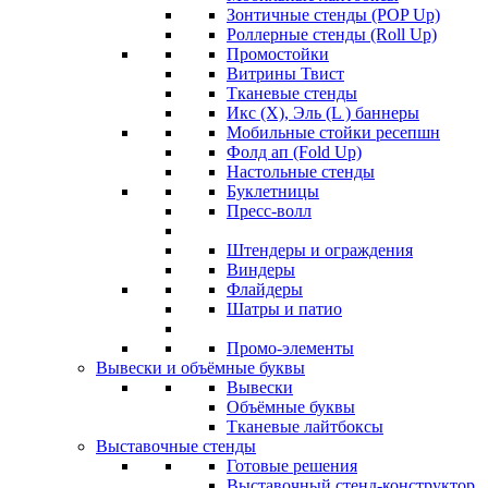
Зонтичные стенды (POP Up)
Роллерные стенды (Roll Up)
Промостойки
Витрины Твист
Тканевые стенды
Икс (X), Эль (L ) баннеры
Мобильные стойки ресепшн
Фолд ап (Fold Up)
Настольные стенды
Буклетницы
Пресс-волл
Штендеры и ограждения
Виндеры
Флайдеры
Шатры и патио
Промо-элементы
Вывески и объёмные буквы
Вывески
Объёмные буквы
Тканевые лайтбоксы
Выставочные стенды
Готовые решения
Выставочный стенд-конструктор