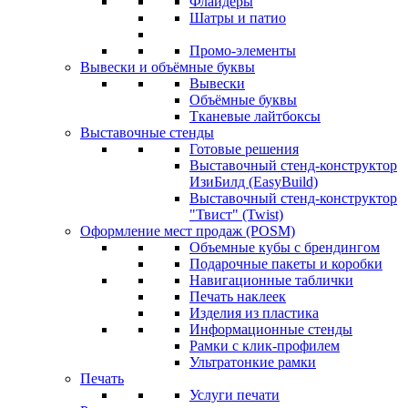
Флайдеры
Шатры и патио
Промо-элементы
Вывески и объёмные буквы
Вывески
Объёмные буквы
Тканевые лайтбоксы
Выставочные стенды
Готовые решения
Выставочный стенд-конструктор
ИзиБилд (EasyBuild)
Выставочный стенд-конструктор
"Твист" (Twist)
Оформление мест продаж (POSM)
Объемные кубы с брендингом
Подарочные пакеты и коробки
Навигационные таблички
Печать наклеек
Изделия из пластика
Информационные стенды
Рамки с клик-профилем
Ультратонкие рамки
Печать
Услуги печати