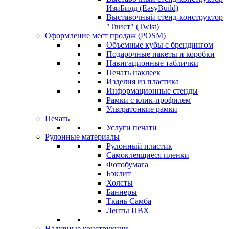
ИзиБилд (EasyBuild)
Выставочный стенд-конструктор
"Твист" (Twist)
Оформление мест продаж (POSM)
Объемные кубы с брендингом
Подарочные пакеты и коробки
Навигационные таблички
Печать наклеек
Изделия из пластика
Информационные стенды
Рамки с клик-профилем
Ультратонкие рамки
Печать
Услуги печати
Рулонные материалы
Рулонный пластик
Самоклеящиеся пленки
Фотобумага
Бэклит
Холсты
Баннеры
Ткань Самба
Ленты ПВХ
Надувные конструкции