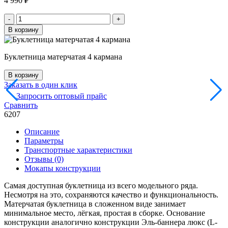
4 990
₽
Количество
-
+
товара
В корзину
Буклетница
матерчатая
4
Буклетница матерчатая 4 кармана
кармана
В корзину
Заказать в один клик
Запросить оптовый прайс
Сравнить
6207
Описание
Параметры
Транспортные характеристики
Отзывы (0)
Мокапы конструкции
Самая доступная буклетница из всего модельного ряда.
Несмотря на это, сохраняются качество и функциональность.
Матерчатая буклетница в сложенном виде занимает
минимальное место, лёгкая, простая в сборке. Основание
конструкции аналогично конструкции Эль-баннера люкс (L-