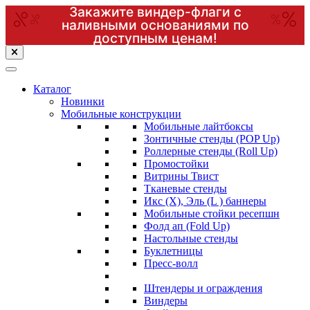
Закажите виндер-флаги с
наливными основаниями по
доступным ценам!
Перейти
к
содержимому
(нажмите
Каталог
Enter)
Новинки
Мобильные конструкции
Мобильные лайтбоксы
Зонтичные стенды (POP Up)
Роллерные стенды (Roll Up)
Промостойки
Витрины Твист
Тканевые стенды
Икс (X), Эль (L ) баннеры
Мобильные стойки ресепшн
Фолд ап (Fold Up)
Настольные стенды
Буклетницы
Пресс-волл
Штендеры и ограждения
Виндеры