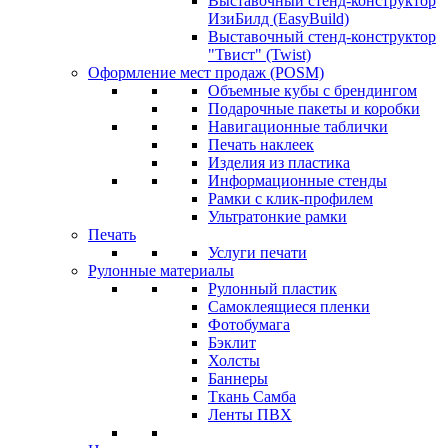
Выставочный стенд-конструктор
ИзиБилд (EasyBuild)
Выставочный стенд-конструктор
"Твист" (Twist)
Оформление мест продаж (POSM)
Объемные кубы с брендингом
Подарочные пакеты и коробки
Навигационные таблички
Печать наклеек
Изделия из пластика
Информационные стенды
Рамки с клик-профилем
Ультратонкие рамки
Печать
Услуги печати
Рулонные материалы
Рулонный пластик
Самоклеящиеся пленки
Фотобумага
Бэклит
Холсты
Баннеры
Ткань Самба
Ленты ПВХ