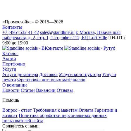
«Промостойка»
© 2015—2026
Контакты
+7 (495) 532-41-42
sales@standline.ru
г. Москва, Павелецкая
набережная, д. 2, стр. 1, 1 эт., офис 112, БЦ Loft Ville
ПН-ПТ с
9:00 до 19:00
Каталог
Акции
Портфолио
Услуги
Услуги дизайнера
Доставка
Услуги конструктора
Услуги
печати
Фрезеровка листовых материалов
О компании
Новости
Статьи
Вакансии
Отзывы
Помощь
Вопрос - ответ
Требования к макетам
Оплата
Гарантии и
возврат
Политика обработки персональных данных
пользователей сайта
Свяжитесь с нами