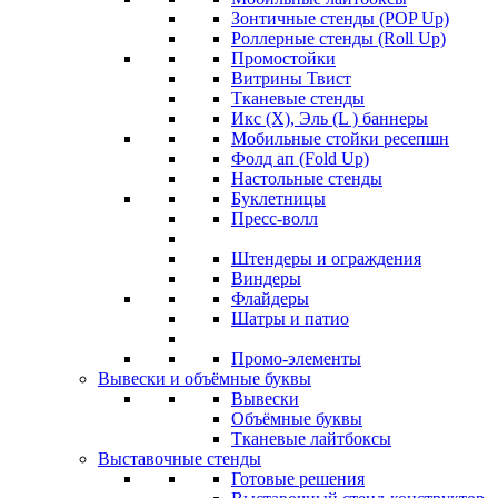
Зонтичные стенды (POP Up)
Роллерные стенды (Roll Up)
Промостойки
Витрины Твист
Тканевые стенды
Икс (X), Эль (L ) баннеры
Мобильные стойки ресепшн
Фолд ап (Fold Up)
Настольные стенды
Буклетницы
Пресс-волл
Штендеры и ограждения
Виндеры
Флайдеры
Шатры и патио
Промо-элементы
Вывески и объёмные буквы
Вывески
Объёмные буквы
Тканевые лайтбоксы
Выставочные стенды
Готовые решения