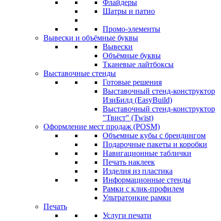
Флайдеры
Шатры и патио
Промо-элементы
Вывески и объёмные буквы
Вывески
Объёмные буквы
Тканевые лайтбоксы
Выставочные стенды
Готовые решения
Выставочный стенд-конструктор
ИзиБилд (EasyBuild)
Выставочный стенд-конструктор
"Твист" (Twist)
Оформление мест продаж (POSM)
Объемные кубы с брендингом
Подарочные пакеты и коробки
Навигационные таблички
Печать наклеек
Изделия из пластика
Информационные стенды
Рамки с клик-профилем
Ультратонкие рамки
Печать
Услуги печати