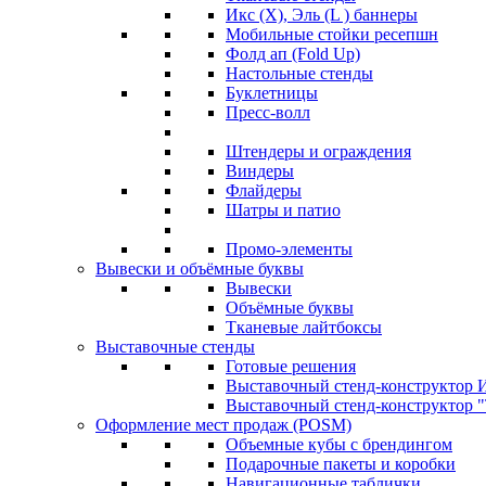
Икс (X), Эль (L ) баннеры
Мобильные стойки ресепшн
Фолд ап (Fold Up)
Настольные стенды
Буклетницы
Пресс-волл
Штендеры и ограждения
Виндеры
Флайдеры
Шатры и патио
Промо-элементы
Вывески и объёмные буквы
Вывески
Объёмные буквы
Тканевые лайтбоксы
Выставочные стенды
Готовые решения
Выставочный стенд-конструктор И
Выставочный стенд-конструктор "Т
Оформление мест продаж (POSM)
Объемные кубы с брендингом
Подарочные пакеты и коробки
Навигационные таблички