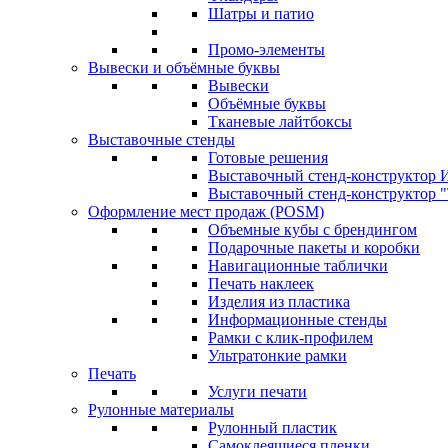
Шатры и патио
Промо-элементы
Вывески и объёмные буквы
Вывески
Объёмные буквы
Тканевые лайтбоксы
Выставочные стенды
Готовые решения
Выставочный стенд-конструктор И
Выставочный стенд-конструктор "Т
Оформление мест продаж (POSM)
Объемные кубы с брендингом
Подарочные пакеты и коробки
Навигационные таблички
Печать наклеек
Изделия из пластика
Информационные стенды
Рамки с клик-профилем
Ультратонкие рамки
Печать
Услуги печати
Рулонные материалы
Рулонный пластик
Самоклеящиеся пленки