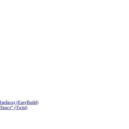
зиБилд (EasyBuild)
вист" (Twist)