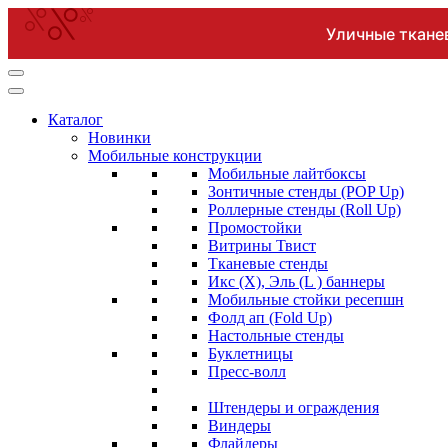
Уличные ткане
Перейти
к
содержимому
Каталог
(нажмите
Новинки
Enter)
Мобильные конструкции
Мобильные лайтбоксы
Зонтичные стенды (POP Up)
Роллерные стенды (Roll Up)
Промостойки
Витрины Твист
Тканевые стенды
Икс (X), Эль (L ) баннеры
Мобильные стойки ресепшн
Фолд ап (Fold Up)
Настольные стенды
Буклетницы
Пресс-волл
Штендеры и ограждения
Виндеры
Флайдеры