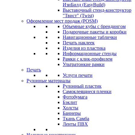
ИзиБилд (EasyBuild)
Выставочный стенд-конструктор
"Твист" (Twist)
Оформление мест продаж (POSM)
Объемные кубы с брендингом
Подарочные пакеты и коробки
Навигационные таблички
Печать наклеек
Изделия из пластика
Информационные стенды
Рамки с клик-профилем
Ультратонкие рамки
Печать
Услуги печати
Рулонные материалы
Рулонный пластик
Самоклеящиеся пленки
Фотобумага
Бэклит
Холсты
Баннеры
Ткань Самба
Ленты ПВХ
Надувные конструкции