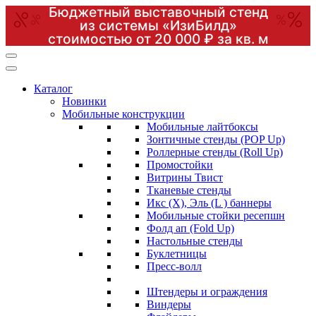
Бюджетный выставочный стенд
из системы «ИзиБилд»
стоимостью от 20 000 ₽ за кв. м
Перейти
к
содержимому
Каталог
(нажмите
Новинки
Enter)
Мобильные конструкции
Мобильные лайтбоксы
Зонтичные стенды (POP Up)
Роллерные стенды (Roll Up)
Промостойки
Витрины Твист
Тканевые стенды
Икс (X), Эль (L ) баннеры
Мобильные стойки ресепшн
Фолд ап (Fold Up)
Настольные стенды
Буклетницы
Пресс-волл
Штендеры и ограждения
Виндеры