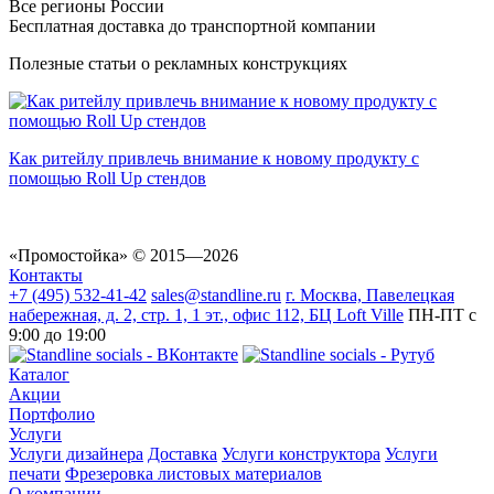
Все регионы России
Бесплатная доставка до транспортной компании
Полезные статьи о рекламных конструкциях
Как ритейлу привлечь внимание к новому продукту с
помощью Roll Up стендов
«Промостойка»
© 2015—2026
Контакты
+7 (495) 532-41-42
sales@standline.ru
г. Москва, Павелецкая
набережная, д. 2, стр. 1, 1 эт., офис 112, БЦ Loft Ville
ПН-ПТ с
9:00 до 19:00
Каталог
Акции
Портфолио
Услуги
Услуги дизайнера
Доставка
Услуги конструктора
Услуги
печати
Фрезеровка листовых материалов
О компании