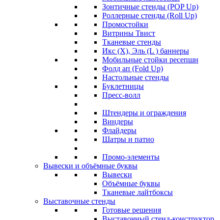
Зонтичные стенды (POP Up)
Роллерные стенды (Roll Up)
Промостойки
Витрины Твист
Тканевые стенды
Икс (X), Эль (L ) баннеры
Мобильные стойки ресепшн
Фолд ап (Fold Up)
Настольные стенды
Буклетницы
Пресс-волл
Штендеры и ограждения
Виндеры
Флайдеры
Шатры и патио
Промо-элементы
Вывески и объёмные буквы
Вывески
Объёмные буквы
Тканевые лайтбоксы
Выставочные стенды
Готовые решения
Выставочный стенд-конструктор