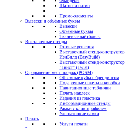
Флайдеры
Шатры и патио
Промо-элементы
Вывески и объёмные буквы
Вывески
Объёмные буквы
Тканевые лайтбоксы
Выставочные стенды
Готовые решения
Выставочный стенд-конструктор
ИзиБилд (EasyBuild)
Выставочный стенд-конструктор
"Твист" (Twist)
Оформление мест продаж (POSM)
Объемные кубы с брендингом
Подарочные пакеты и коробки
Навигационные таблички
Печать наклеек
Изделия из пластика
Информационные стенды
Рамки с клик-профилем
Ультратонкие рамки
Печать
Услуги печати