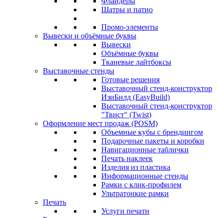
Флайдеры
Шатры и патио
Промо-элементы
Вывески и объёмные буквы
Вывески
Объёмные буквы
Тканевые лайтбоксы
Выставочные стенды
Готовые решения
Выставочный стенд-конструктор
ИзиБилд (EasyBuild)
Выставочный стенд-конструктор
"Твист" (Twist)
Оформление мест продаж (POSM)
Объемные кубы с брендингом
Подарочные пакеты и коробки
Навигационные таблички
Печать наклеек
Изделия из пластика
Информационные стенды
Рамки с клик-профилем
Ультратонкие рамки
Печать
Услуги печати