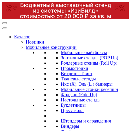
Бюджетный выставочный стенд
из системы «ИзиБилд»
стоимостью от 20 000 ₽ за кв. м
Перейти
к
содержимому
Каталог
(нажмите
Новинки
Enter)
Мобильные конструкции
Мобильные лайтбоксы
Зонтичные стенды (POP Up)
Роллерные стенды (Roll Up)
Промостойки
Витрины Твист
Тканевые стенды
Икс (X), Эль (L ) баннеры
Мобильные стойки ресепшн
Фолд ап (Fold Up)
Настольные стенды
Буклетницы
Пресс-волл
Штендеры и ограждения
Виндеры