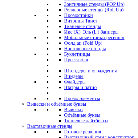
Зонтичные стенды (POP Up)
Роллерные стенды (Roll Up)
Промостойки
Витрины Твист
Тканевые стенды
Икс (X), Эль (L ) баннеры
Мобильные стойки ресепшн
Фолд ап (Fold Up)
Настольные стенды
Буклетницы
Пресс-волл
Штендеры и ограждения
Виндеры
Флайдеры
Шатры и патио
Промо-элементы
Вывески и объёмные буквы
Вывески
Объёмные буквы
Тканевые лайтбоксы
Выставочные стенды
Готовые решения
Выставочный стенд-конструктор