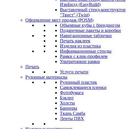
ИзиБилд (EasyBuild)
Выставочный стенд-конструктор
"Твист" (Twist)
Оформление мест продаж (POSM)
Объемные кубы с брендингом
Подарочные пакеты и коробки
Навигационные таблички
Печать наклеек
Изделия из пластика
Информационные стенды
Рамки с клик-профилем
Ультратонкие рамки
Печать
Услуги печати
Рулонные материалы
Рулонный пластик
Самоклеящиеся пленки
Фотобумага
Бэклит
Холсты
Баннеры
Ткань Самба
Ленты ПВХ
Надувные конструкции