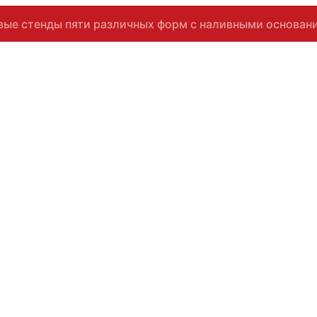
вые стенды пяти различных форм с наливными основани