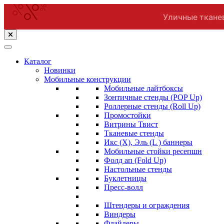
Уличные ткане
Перейти
к
содержимому
(нажмите
Каталог
Enter)
Новинки
Мобильные конструкции
Мобильные лайтбоксы
Зонтичные стенды (POP Up)
Роллерные стенды (Roll Up)
Промостойки
Витрины Твист
Тканевые стенды
Икс (X), Эль (L ) баннеры
Мобильные стойки ресепшн
Фолд ап (Fold Up)
Настольные стенды
Буклетницы
Пресс-волл
Штендеры и ограждения
Виндеры
Флайдеры