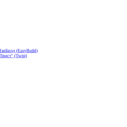
зиБилд (EasyBuild)
вист" (Twist)