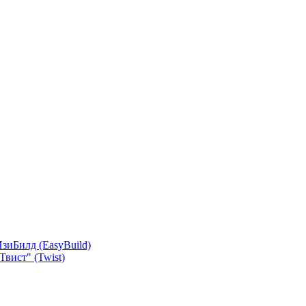
зиБилд (EasyBuild)
вист" (Twist)