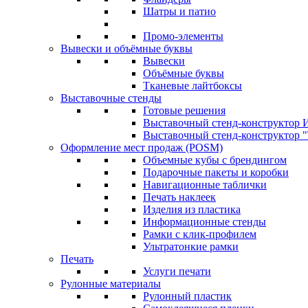
Шатры и патио
Промо-элементы
Вывески и объёмные буквы
Вывески
Объёмные буквы
Тканевые лайтбоксы
Выставочные стенды
Готовые решения
Выставочный стенд-конструктор И
Выставочный стенд-конструктор "Т
Оформление мест продаж (POSM)
Объемные кубы с брендингом
Подарочные пакеты и коробки
Навигационные таблички
Печать наклеек
Изделия из пластика
Информационные стенды
Рамки с клик-профилем
Ультратонкие рамки
Печать
Услуги печати
Рулонные материалы
Рулонный пластик